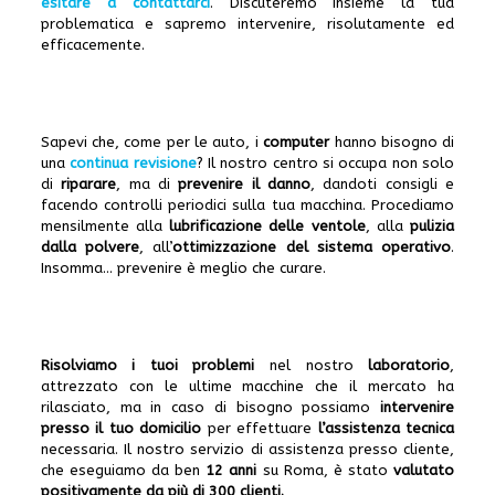
esitare a contattarci
. Discuteremo insieme la tua
problematica e sapremo intervenire, risolutamente ed
efficacemente.
Sapevi che, come per le auto, i
computer
hanno bisogno di
una
continua revisione
? Il nostro centro si occupa non solo
di
riparare
, ma di
prevenire il danno
, dandoti consigli e
facendo controlli periodici sulla tua macchina. Procediamo
mensilmente alla
lubrificazione delle ventole
, alla
pulizia
dalla polvere
, all’
ottimizzazione del sistema operativo
.
Insomma… prevenire è meglio che curare.
Risolviamo i tuoi problemi
nel nostro
laboratorio
,
attrezzato con le ultime macchine che il mercato ha
rilasciato, ma in caso di bisogno possiamo
intervenire
presso il tuo domicilio
per effettuare
l’assistenza tecnica
necessaria. Il nostro servizio di assistenza presso cliente,
che eseguiamo da ben
12 anni
su Roma, è stato
valutato
positivamente da più di 300 clienti.